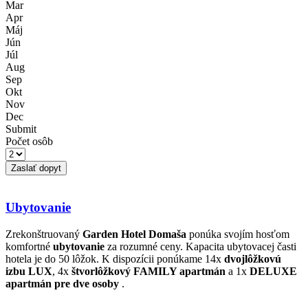
Mar
Apr
Máj
Jún
Júl
Aug
Sep
Okt
Nov
Dec
Submit
Počet osôb
Ubytovanie
Zrekonštruovaný
Garden Hotel Domaša
ponúka svojím hosťom
komfortné
ubytovanie
za rozumné ceny. Kapacita ubytovacej časti
hotela je do 50 lôžok. K dispozícii ponúkame 14x
dvojlôžkovú
izbu LUX
, 4x
štvorlôžkový FAMILY apartmán
a 1x
DELUXE
apartmán pre dve osoby
.