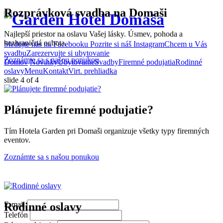
Rozprávková svadba na Domaši
Najlepší priestor na oslavu Vašej lásky. Úsmev, pohoda a
bezhraničná ochota.
Sledujte nás na Facebooku
Pozrite si náš Instagram
Chcem u Vás
svadbu
Zarezervujte si ubytovanie
Zoznámte sa s našou ponukou
Domov
Novinky
Ubytovanie
Svadby
Firemné podujatia
Rodinné
oslavy
Menu
Kontakt
Virt. prehliadka
slide
4
of 4
Plánujete firemné podujatie?
Tím Hotela Garden pri Domaši organizuje všetky typy firemných
eventov.
Zoznámte sa s našou ponukou
E-mail
Rodinné oslavy
Telefón