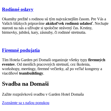
Rodinné oslavy
Okamihy prežité s rodinou sú tým najvzácnejším časom. Pre Vás a
Vašich blízkych pripravíme
akúkoľvek rodinnú udalosť
. Nechajte
starosti na nás a užívajte si spoločne strávený čas. Krstiny,
birmovky, jubileá, kary, zásnuby, či rodinné stretnutia.
Firemné podujatia
Tím Hotela Garden pri Domaši organizuje všetky typy
firemných
eventov
. Od menších pracovných stretnutí, cez školenia,
workshopy, meetingy, firemné večierky, až po veľké kongresy a
viacdňové
teambuildingy
.
Svadba na Domaši
Zažite rozprávkovú svadbu v Garden Hotel Domaša
Zoznámte sa s našou ponukou