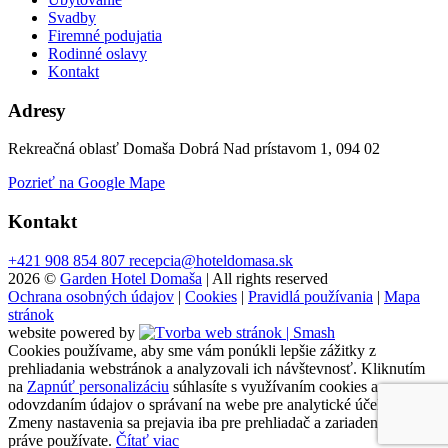
Svadby
Firemné podujatia
Rodinné oslavy
Kontakt
Adresy
Rekreačná oblasť Domaša Dobrá Nad prístavom 1, 094 02
Pozrieť na Google Mape
Kontakt
+421 908 854 807
recepcia@hoteldomasa.sk
2026 ©
Garden Hotel Domaša
| All rights reserved
Ochrana osobných údajov
|
Cookies
|
Pravidlá používania
|
Mapa
stránok
website powered by
Cookies používame, aby sme vám ponúkli lepšie zážitky z
prehliadania webstránok a analyzovali ich návštevnosť. Kliknutím
na
Zapnúť personalizáciu
súhlasíte s využívaním cookies a
odovzdaním údajov o správaní na webe pre analytické účely.
Zmeny nastavenia sa prejavia iba pre prehliadač a zariadenie, ktoré
práve používate.
Čítať viac