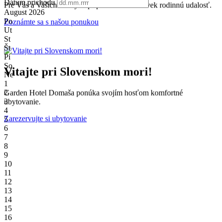
Dátum príchodu
Pre Vás a Vašich blízkych pripravíme akúkoľvek rodinnú udalosť.
August
2026
Po
Zoznámte sa s našou ponukou
Ut
St
Št
Pi
So
Vitajte pri Slovenskom mori!
Ne
1
2
Garden Hotel Domaša ponúka svojím hosťom komfortné
3
ubytovanie.
4
Zarezervujte si ubytovanie
5
6
7
8
9
10
11
12
13
14
15
16